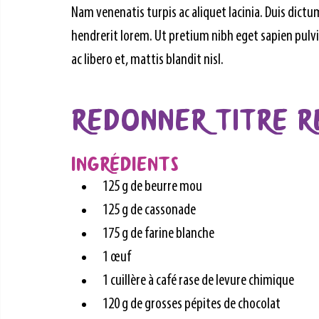
Nam venenatis turpis ac aliquet lacinia. Duis dic
hendrerit lorem. Ut pretium nibh eget sapien pulvina
ac libero et, mattis blandit nisl.
REDONNER TITRE 
Ingrédients
125 g de beurre mou
125 g de cassonade
175 g de farine blanche
1 œuf
1 cuillère à café rase de levure chimique
120 g de grosses pépites de chocolat