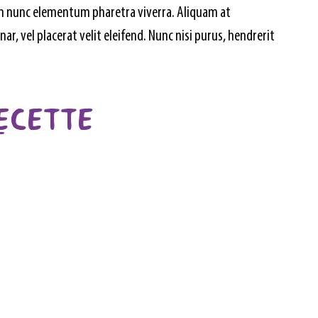
tum nunc elementum pharetra viverra. Aliquam at 
r, vel placerat velit eleifend. Nunc nisi purus, hendrerit 
RECETTE