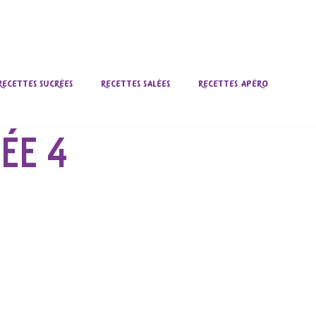
CERIE
QUI SOMMES-NOUS ?
NOS VALE
Recettes Sucrées
Recettes Salées
Recettes Apéro
ÉE 4