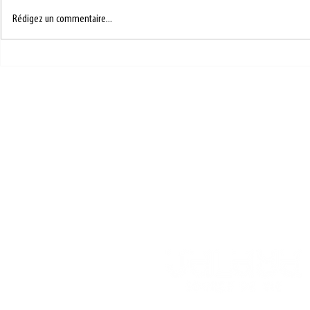
RECETTE SUC
RECETTE SUCRÉE 5
Rédigez un commentaire...