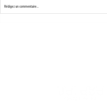
RECETTE SUCRÉE 5
RECETTE SUC
Rédigez un commentaire...