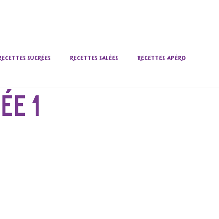
CERIE
QUI SOMMES-NOUS ?
NOS VALE
Recettes Sucrées
Recettes Salées
Recettes Apéro
ÉE 1