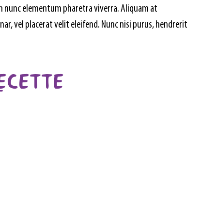
tum nunc elementum pharetra viverra. Aliquam at 
r, vel placerat velit eleifend. Nunc nisi purus, hendrerit 
RECETTE