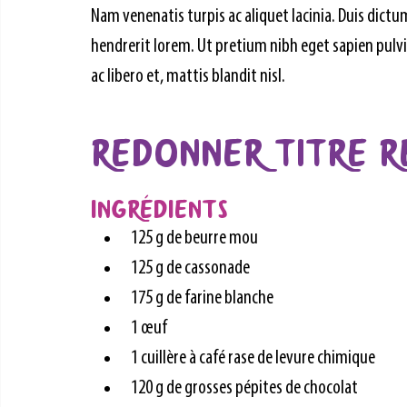
Nam venenatis turpis ac aliquet lacinia. Duis dic
hendrerit lorem. Ut pretium nibh eget sapien pulvina
ac libero et, mattis blandit nisl.
REDONNER TITRE 
Ingrédients
125 g de beurre mou
125 g de cassonade
175 g de farine blanche
1 œuf
1 cuillère à café rase de levure chimique
120 g de grosses pépites de chocolat